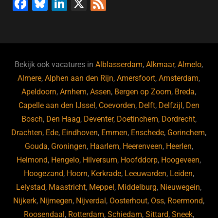
F
Bl
Li
X
F
a
u
n
e
c
e
k
e
e
s
e
d
b
ky
dI
Bekijk ook vacatures in
Alblasserdam
,
Alkmaar
,
Almelo
,
o
n
Almere
,
Alphen aan den Rijn
,
Amersfoort
,
Amsterdam
,
Apeldoorn
,
Arnhem
,
Assen
,
Bergen op Zoom
,
Breda
,
o
Capelle aan den IJssel
,
Coevorden
,
Delft
,
Delfzijl
,
Den
k
Bosch
,
Den Haag
,
Deventer
,
Doetinchem
,
Dordrecht
,
Drachten
,
Ede
,
Eindhoven
,
Emmen
,
Enschede
,
Gorinchem
,
Gouda
,
Groningen
,
Haarlem
,
Heerenveen
,
Heerlen
,
Helmond
,
Hengelo
,
Hilversum
,
Hoofddorp
,
Hoogeveen
,
Hoogezand
,
Hoorn
,
Kerkrade
,
Leeuwarden
,
Leiden
,
Lelystad
,
Maastricht
,
Meppel
,
Middelburg
,
Nieuwegein
,
Nijkerk
,
Nijmegen
,
Nijverdal
,
Oosterhout
,
Oss
,
Roermond
,
Roosendaal
,
Rotterdam
,
Schiedam
,
Sittard
,
Sneek
,