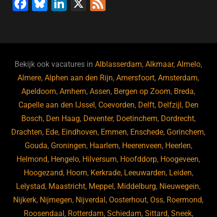
F
Bl
Li
X
F
a
u
n
e
c
e
k
e
e
s
e
d
b
ky
dI
Bekijk ook vacatures in
Alblasserdam
,
Alkmaar
,
Almelo
,
o
n
Almere
,
Alphen aan den Rijn
,
Amersfoort
,
Amsterdam
,
Apeldoorn
,
Arnhem
,
Assen
,
Bergen op Zoom
,
Breda
,
o
Capelle aan den IJssel
,
Coevorden
,
Delft
,
Delfzijl
,
Den
k
Bosch
,
Den Haag
,
Deventer
,
Doetinchem
,
Dordrecht
,
Drachten
,
Ede
,
Eindhoven
,
Emmen
,
Enschede
,
Gorinchem
,
Gouda
,
Groningen
,
Haarlem
,
Heerenveen
,
Heerlen
,
Helmond
,
Hengelo
,
Hilversum
,
Hoofddorp
,
Hoogeveen
,
Hoogezand
,
Hoorn
,
Kerkrade
,
Leeuwarden
,
Leiden
,
Lelystad
,
Maastricht
,
Meppel
,
Middelburg
,
Nieuwegein
,
Nijkerk
,
Nijmegen
,
Nijverdal
,
Oosterhout
,
Oss
,
Roermond
,
Roosendaal
,
Rotterdam
,
Schiedam
,
Sittard
,
Sneek
,